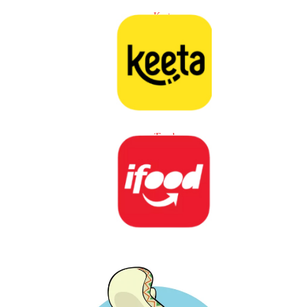
Keeta
iFood