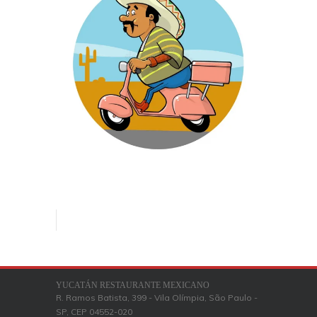
YUCATÁN RESTAURANTE MEXICANO
R. Ramos Batista, 399 - Vila Olímpia, São Paulo -
SP, CEP 04552-020